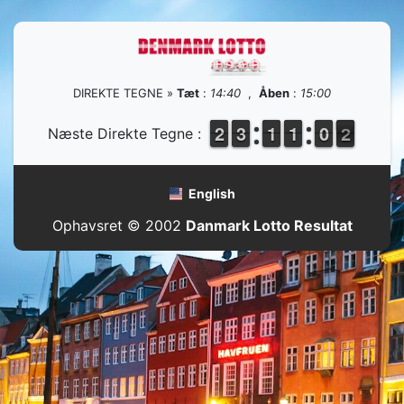
DIREKTE TEGNE »
Tæt
:
14:40
,
Åben
:
15:00
1
1
2
2
2
2
3
3
1
1
1
1
1
1
1
1
9
9
0
0
2
1
Næste Direkte Tegne :
2
English
Ophavsret © 2002
Danmark Lotto Resultat