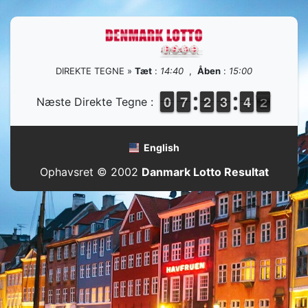
DIREKTE TEGNE »
Tæt
:
14:40
,
Åben
:
15:00
9
9
0
0
6
6
7
7
1
1
2
2
2
2
3
3
3
3
4
4
2
1
Næste Direkte Tegne :
1
English
Ophavsret © 2002
Danmark Lotto Resultat