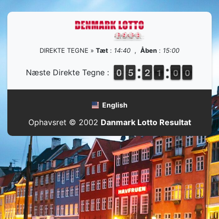
DIREKTE TEGNE »
Tæt
:
14:40
,
Åben
:
15:00
9
9
0
0
4
4
5
5
1
1
2
2
1
0
0
5
0
9
Næste Direkte Tegne :
English
Ophavsret © 2002
Danmark Lotto Resultat