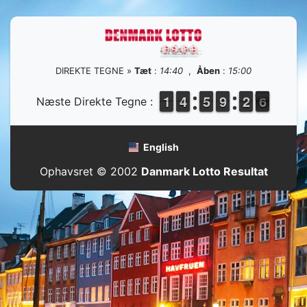
DIREKTE TEGNE »
Tæt
:
14:40
,
Åben
:
15:00
1
1
1
1
3
3
4
4
4
4
5
5
8
8
9
9
1
1
2
2
6
5
Næste Direkte Tegne :
5
English
Ophavsret © 2002
Danmark Lotto Resultat