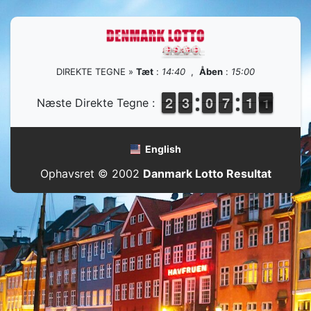
DIREKTE TEGNE »
Tæt
:
14:40
,
Åben
:
15:00
1
1
2
2
2
2
3
3
9
9
0
0
6
6
7
7
1
1
1
1
1
0
Næste Direkte Tegne :
0
English
Ophavsret © 2002
Danmark Lotto Resultat