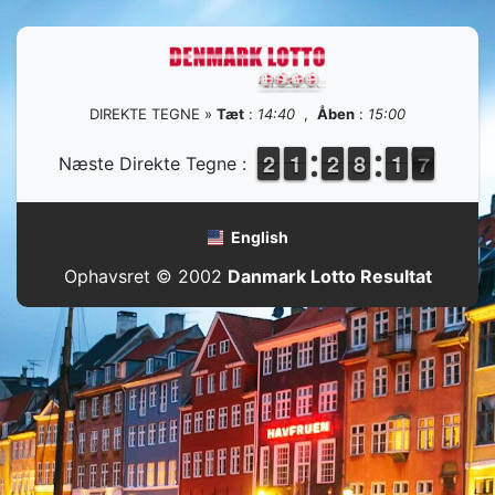
DIREKTE TEGNE »
Tæt
:
14:40
,
Åben
:
15:00
1
1
2
2
1
1
1
1
1
1
2
2
7
7
8
8
2
1
1
7
6
Næste Direkte Tegne :
6
English
Ophavsret © 2002
Danmark Lotto Resultat