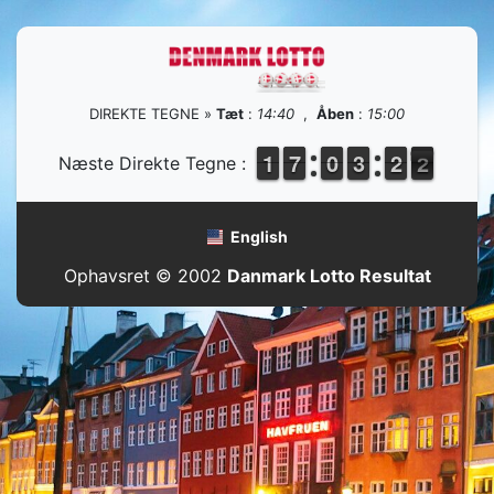
DIREKTE TEGNE »
Tæt
:
14:40
,
Åben
:
15:00
1
1
1
1
6
6
7
7
9
9
0
0
2
2
3
3
1
1
2
2
2
1
Næste Direkte Tegne :
1
English
Ophavsret © 2002
Danmark Lotto Resultat