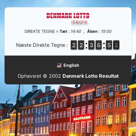
DIREKTE TEGNE »
Tæt
:
14:40
,
Åben
:
15:00
1
1
2
2
1
1
2
2
2
2
3
3
5
5
6
6
4
4
5
5
5
4
Næste Direkte Tegne :
5
English
Ophavsret © 2002
Danmark Lotto Resultat