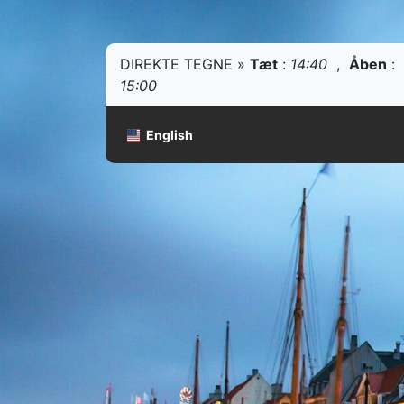
DIREKTE TEGNE »
Tæt
:
14:40
,
Åben
:
15:00
English