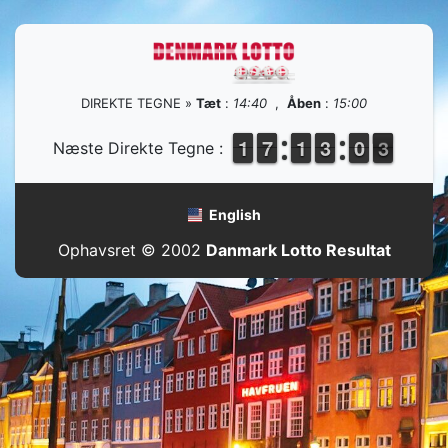
DIREKTE TEGNE »
Tæt
:
14:40
,
Åben
:
15:00
1
1
1
1
6
6
7
7
1
1
1
1
2
2
3
3
9
9
0
0
3
2
Næste Direkte Tegne :
3
English
Ophavsret © 2002
Danmark Lotto Resultat