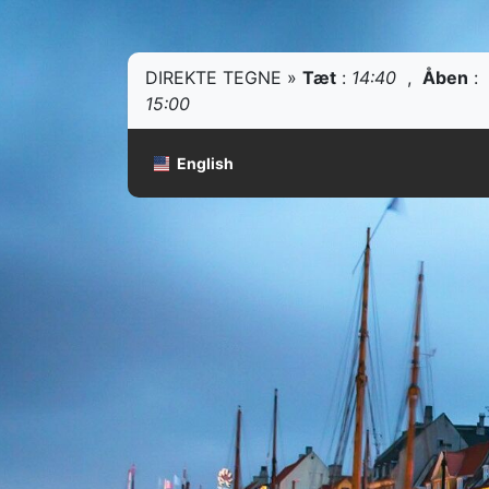
DIREKTE TEGNE »
Tæt
:
14:40
,
Åben
:
15:00
English