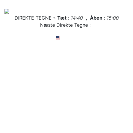
DIREKTE TEGNE »
Tæt
:
14:40
,
Åben
:
15:00
Næste Direkte Tegne :
English
Ophavsret © 2002
Danmark Lotto Resultat